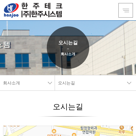
오시는길
회사소개
회사소개
오시는길
회사소개
CEO인사말
오시는길
제품소개
회사개요
설비현황
인증서
온라인문의
오시는길
고객서비스