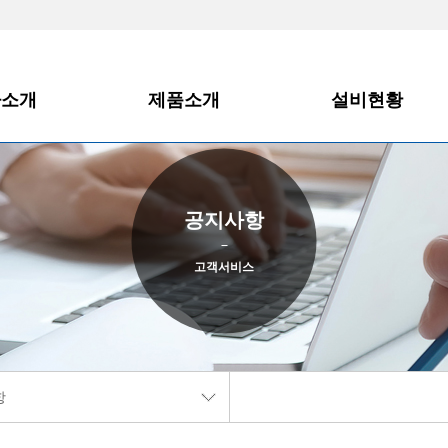
사소개
제품소개
설비현황
O인사말
한주테크
제조설비 및 계측기
사개요
(주)한주시스템
복합환경시험실
공지사항
증서
고객서비스
시는길
항
항