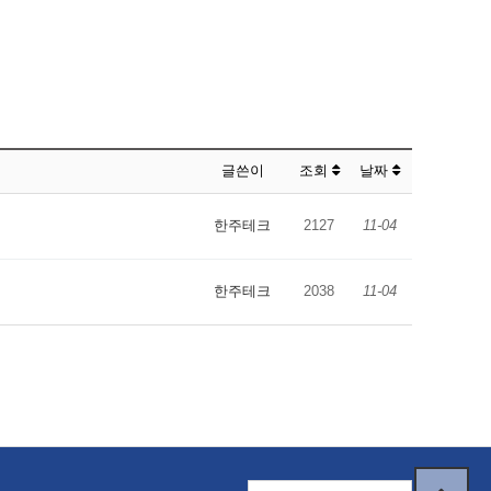
글쓴이
조회
날짜
한주테크
2127
11-04
한주테크
2038
11-04